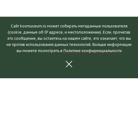
Сайт kosmuseum.ru может собирать метаданные пользователя
(cookie, данные об IP адресе, и местоположении). Если, прочитав
это сообщение, вы остаетесь на нашем сайте, это означает, что вы
Посетителям
не против использования данных технологий. Больше информации
вы можете посмотреть в
Политике конфиденциальности
Часы работы и билеты
Пушкинская карта
Календарь событий
Правила посещения
Как добраться
Выставки и события
Новости
Выставки
События