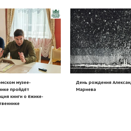
омском музее-
День рождения Алекса
нике пройдёт
Мариева
ция книги о ёжике-
твеннике