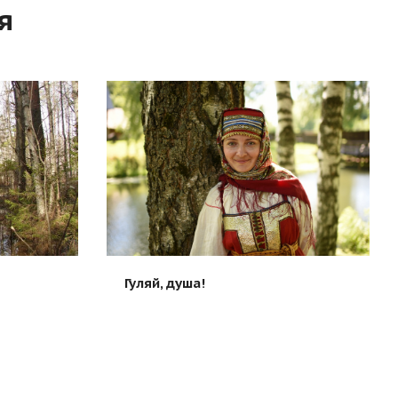
я
Гуляй, душа!