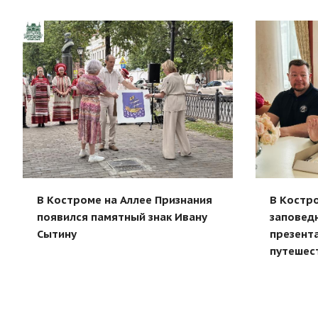
В Костроме на Аллее Признания
В Костр
появился памятный знак Ивану
заповед
Сытину
презента
путешес