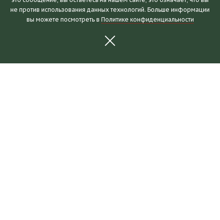
Посетителям
не против использования данных технологий. Больше информации
вы можете посмотреть в
Политике конфиденциальности
Часы работы и билеты
Пушкинская карта
Календарь событий
Правила посещения
Как добраться
Выставки и события
Новости
Выставки
События
Для партнеров
О музее
Коллекции
Наши здания