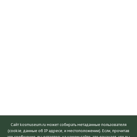
Сайт kosmuseum.ru может собирать метаданные пользователя
(cookie, данные об IP адресе, и местоположении). Если, прочитав
это сообщение, вы остаетесь на нашем сайте, это означает, что вы