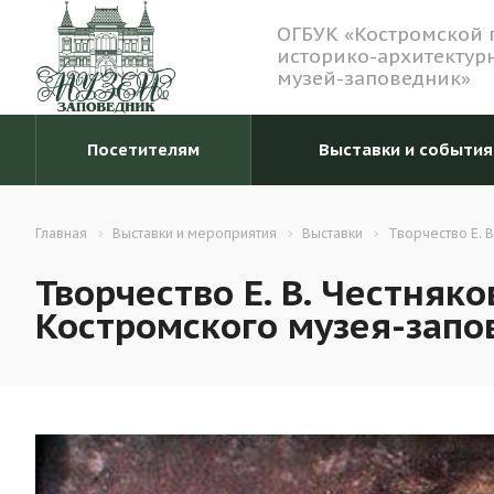
ОГБУК «Костромской 
историко-архитектур
музей-заповедник»
Посетителям
Выставки и события
Главная
Выставки и мероприятия
Выставки
Творчество Е. 
Творчество Е. В. Честняк
Костромского музея-запо