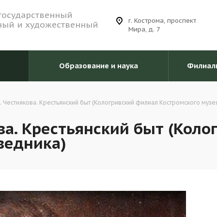
государственный
г. Кострома, проспект
ный и художественный
Мира, д. 7
Образование и наука
Филиал
В. Честнякова. Крестьянский быт (Кологривский филиал Костромского муз
ова. Крестьянский быт (Кол
ведника)