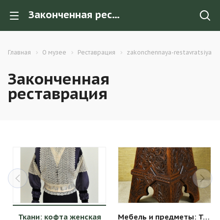
Законченная реставрация
Главная
О музее
Реставрация
zakonchennaya-restavratsiya
Законченная
реставрация
Ткани: кофта женская
Мебель и предметы: Табурет