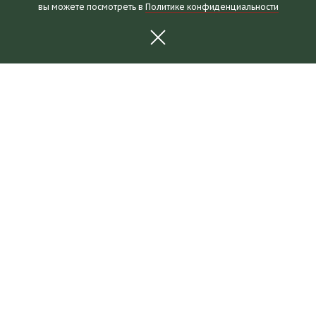
вы можете посмотреть в
Политике конфиденциальности
Часы работы и билеты
Пушкинская карта
Календарь событий
Правила посещения
Как добраться
Выставки и события
Новости
Выставки
События
Для партнеров
О музее
Коллекции
Наши здания
Отзывы