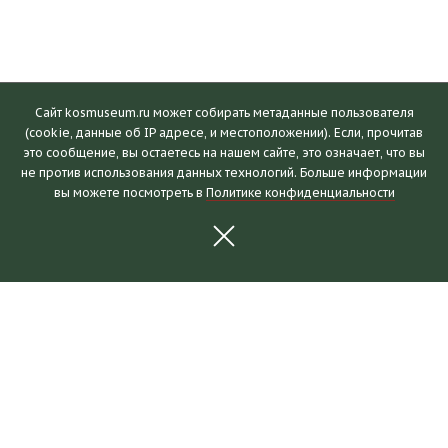
Сайт kosmuseum.ru может собирать метаданные пользователя
(cookie, данные об IP адресе, и местоположении). Если, прочитав
это сообщение, вы остаетесь на нашем сайте, это означает, что вы
Посетителям
не против использования данных технологий. Больше информации
вы можете посмотреть в
Политике конфиденциальности
Часы работы и билеты
Пушкинская карта
Календарь событий
Правила посещения
Как добраться
Выставки и события
Новости
Выставки