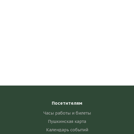
Посетителям
Часы работы и билеты
Сайт kosmuseum.ru может собирать метаданные пользователя
Пушкинская карта
(cookie, данные об IP адресе, и местоположении). Если, прочитав
Календарь событий
это сообщение, вы остаетесь на нашем сайте, это означает, что вы