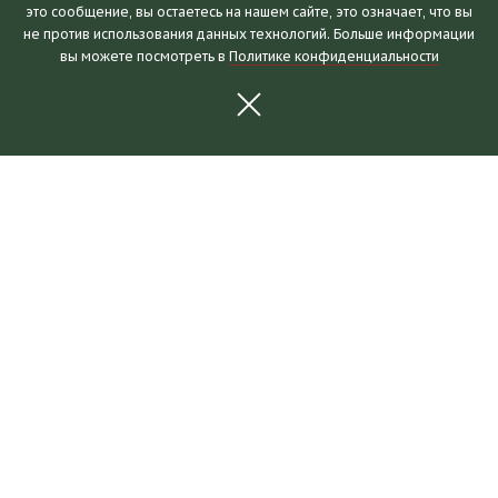
это сообщение, вы остаетесь на нашем сайте, это означает, что вы
Посетителям
не против использования данных технологий. Больше информации
вы можете посмотреть в
Политике конфиденциальности
Часы работы и билеты
Пушкинская карта
Календарь событий
Правила посещения
Как добраться
Выставки и события
Новости
Выставки
События
Для партнеров
О музее
Коллекции