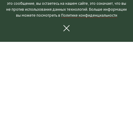
это сообщение, вы остаетесь на нашем сайте, это означает, что вы
Посетителям
не против использования данных технологий. Больше информации
вы можете посмотреть в
Политике конфиденциальности
Часы работы и билеты
Пушкинская карта
Календарь событий
Правила посещения
Как добраться
Выставки и события
Новости
Выставки
События
Для партнеров
О музее
Коллекции