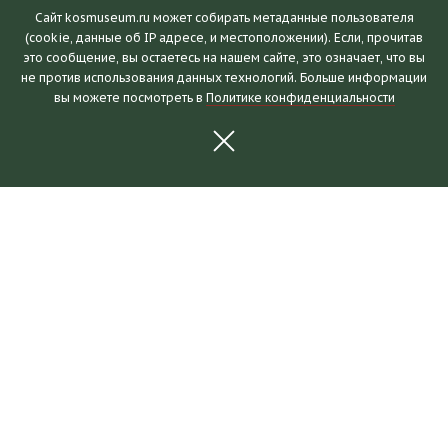
Сайт kosmuseum.ru может собирать метаданные пользователя
(cookie, данные об IP адресе, и местоположении). Если, прочитав
это сообщение, вы остаетесь на нашем сайте, это означает, что вы
Посетителям
не против использования данных технологий. Больше информации
вы можете посмотреть в
Политике конфиденциальности
Часы работы и билеты
Пушкинская карта
Календарь событий
Правила посещения
Как добраться
Выставки и события
Новости
Выставки
События
Для партнеров
О музее