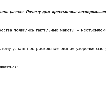
чень разная. Почему дом крестьянина-лесопромышл
дчества появились тактильные макеты — неотъемл
тому узнать про роскошное резное узорочье смогу
!
являться: