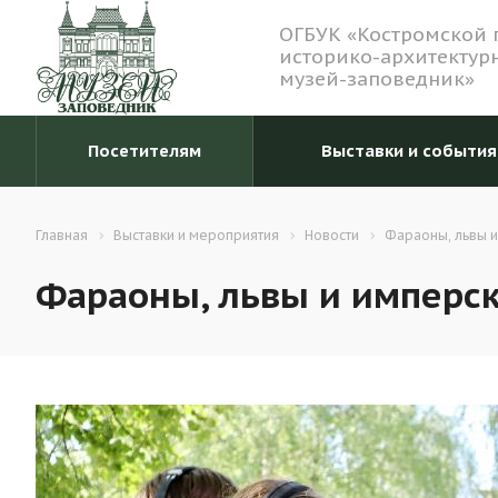
ОГБУК «Костромской 
историко-архитектур
музей-заповедник»
Посетителям
Выставки и события
Главная
Выставки и мероприятия
Новости
Фараоны, львы и
Фараоны, львы и имперск