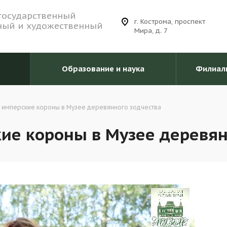
государственный
г. Кострома, проспект
ный и художественный
Мира, д. 7
Образование и наука
Филиал
 имперские короны в Музее деревянного зодчества
ие короны в Музее деревян