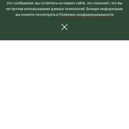
это сообщение, вы остаетесь на нашем сайте, это означает, что вы
Посетителям
не против использования данных технологий. Больше информации
вы можете посмотреть в
Политике конфиденциальности
Часы работы и билеты
Пушкинская карта
Календарь событий
Правила посещения
Как добраться
Выставки и события
Новости
Выставки
События
Для партнеров
О музее
Коллекции