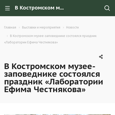
В Костромском музее-заповеднике состоялся праздник «Лаборатории Ефима Честнякова»
Главная
Выставки и мероприятия
Новости
В Костромском музее-заповеднике состоялся праздник
«Лаборатории Ефима Честнякова»
В Костромском музее-
заповеднике состоялся
праздник «Лаборатории
Ефима Честнякова»