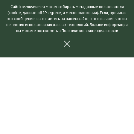
Сайт kosmuseum.ru может собирать метаданные пользователя
(cookie, данные об IP адресе, и местоположении). Если, прочитав
это сообщение, вы остаетесь на нашем сайте, это означает, что вы
Посетителям
не против использования данных технологий. Больше информации
вы можете посмотреть в
Политике конфиденциальности
Часы работы и билеты
Пушкинская карта
Календарь событий
Правила посещения
Как добраться
Выставки и события
Новости
Выставки
События
Для партнеров
О музее