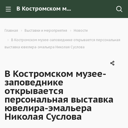
В Костромском музее-заповеднике открывается персональная выставка ювелира-эмальера Николая Суслова
Главная
Выставки и мероприятия
Новости
В Костромском музее-заповеднике открывается персональная
выставка ювелира-эмальера Николая Суслова
В Костромском музее-
заповеднике
открывается
персональная выставка
ювелира-эмальера
Николая Суслова