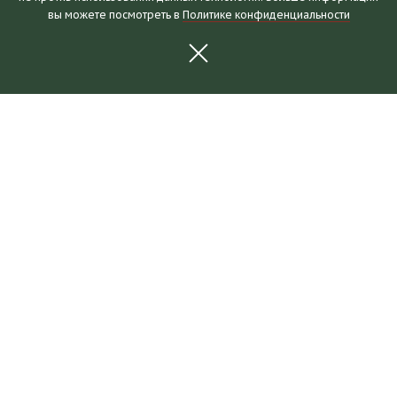
вы можете посмотреть в
Политике конфиденциальности
Часы работы и билеты
Пушкинская карта
Календарь событий
Правила посещения
Как добраться
Выставки и события
Новости
Выставки
События
Для партнеров
О музее
Коллекции
Наши здания
Отзывы