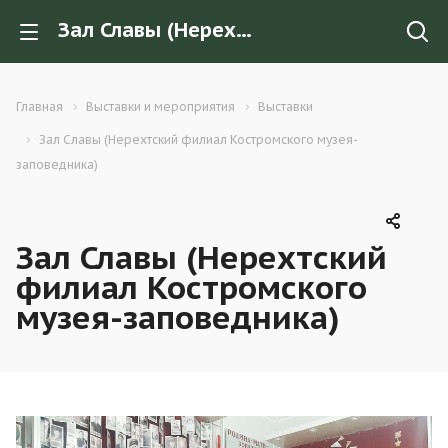
Зал Славы (Нерехтский филиал Костромского музея-заповедника)
Главная
Выставки и мероприятия
Выставки
Зал Славы (Нерехтский филиал Костромского музея-
заповедника)
Зал Славы (Нерехтский
филиал Костромского
музея-заповедника)