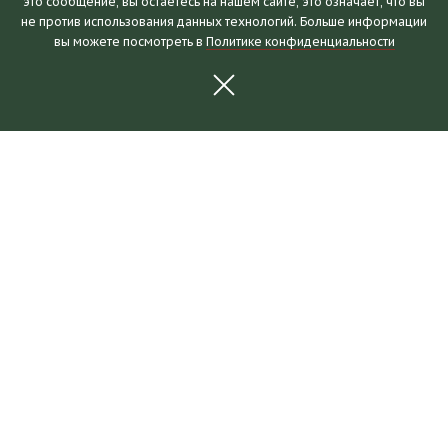
это сообщение, вы остаетесь на нашем сайте, это означает, что вы
Посетителям
не против использования данных технологий. Больше информации
вы можете посмотреть в
Политике конфиденциальности
Часы работы и билеты
Пушкинская карта
Календарь событий
Правила посещения
Как добраться
Выставки и события
Новости
Выставки
События
Для партнеров
О музее
Коллекции
Наши здания