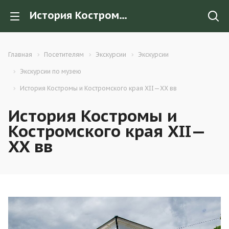
История Костромы и Костромского края XII—XX вв
Главная
Посетителям
Экскурсии
Экскурсии
Экскурсии по музею
История Костромы и Костромского края XII—XX вв
История Костромы и
Костромского края XII—
XX вв