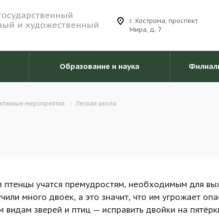
государственный
г. Кострома, проспект
ный и художественный
Мира, д. 7
Образование и наука
Филиал
ктивные мероприятия
Лесная школа
 и птенцы учатся премудростям, необходимым для вы
чили много двоек, а это значит, что им угрожает опа
видам зверей и птиц — исправить двойки на пятёрк