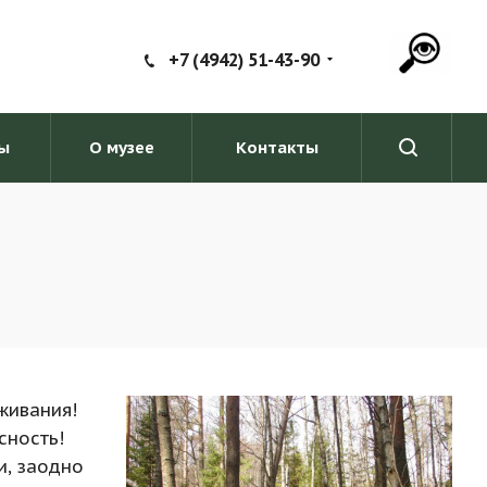
+7 (4942) 51-43-90
ы
О музее
Контакты
живания!
сность!
и, заодно