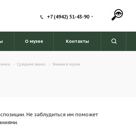
+7 (4942) 51-43-90
ы
О музее
Контакты
рамма
Среднее звено
Умники в музее
спозиции. Не заблудиться им поможет
аниями.