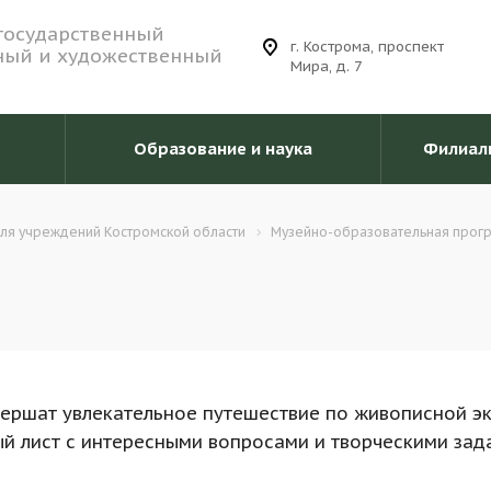
государственный
г. Кострома, проспект
ный и художественный
Мира, д. 7
Образование и наука
Филиал
ля учреждений Костромской области
Музейно-образовательная прог
вершат увлекательное путешествие по живописной эк
й лист с интересными вопросами и творческими зад