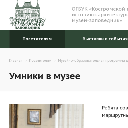
ОГБУК «Костромской 
историко-архитектур
музей-заповедник»
Посетителям
Выставки и события
Главная
Посетителям
Музейно-образовательная программа д
Умники в музее
Ребята со
маршрутны